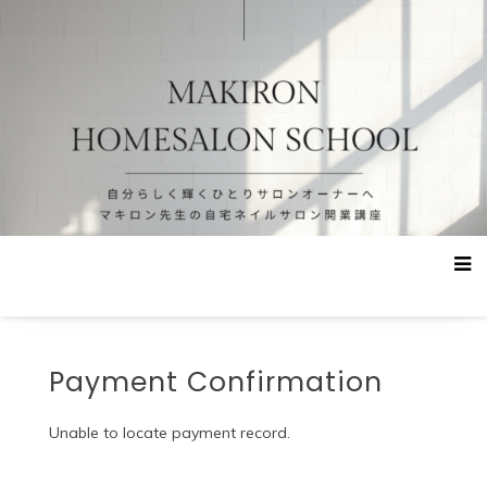
コ
マキロン先生のおうちでネイルサロ
ン
ン開業
テ
ン
ツ
へ
ス
キ
ッ
プ
Payment Confirmation
Unable to locate payment record.